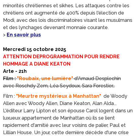
minorités chrétiennes et sikhes. Les attaques contre les
chrétiens ont augmenté de 400% depuis l'élection de
Modi, avec des lois discriminatoires visant les musulmans
et des lynchages devenant monnaie courante.
>
En savoir plus
Mercredi 15 octobre 2025
ATTENTION DEPROGRAMMATION POUR RENDRE
HOMMAGE A DIANE KEATON
Arte - 21h
Film :
"Roubaix, une lumière"
d'Arnaud Desplechin
avec Roschdy Zem, Léa Seydoux, Sara Forestier…
Film :
"Meurtre mystérieux à Manhattan"
de Woody
Allen avec Woody Allen, Diane Keaton, Alan Alda...
L'éditeur Larry Lipton et son épouse Carol logent dans un
luxueux appartement de Manhattan où ils se lient
rapidement d'amitié avec leur voisins de palier, Paul et
Lillian House. Un jour, cette dernière décède d'une crise