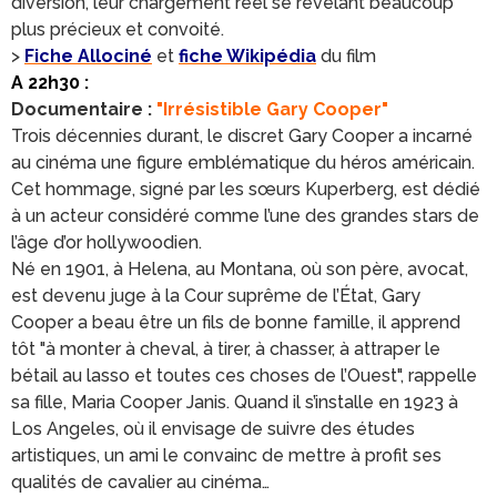
diversion, leur chargement réel se révélant beaucoup
plus précieux et convoité.
>
Fiche Allociné
et
fiche Wikipédia
du film
A 22h30 :
Documentaire :
"Irrésistible Gary Cooper"
Trois décennies durant, le discret Gary Cooper a incarné
au cinéma une figure emblématique du héros américain.
Cet hommage, signé par les sœurs Kuperberg, est dédié
à un acteur considéré comme l’une des grandes stars de
l’âge d’or hollywoodien.
Né en 1901, à Helena, au Montana, où son père, avocat,
est devenu juge à la Cour suprême de l’État, Gary
Cooper a beau être un fils de bonne famille, il apprend
tôt "à monter à cheval, à tirer, à chasser, à attraper le
bétail au lasso et toutes ces choses de l’Ouest", rappelle
sa fille, Maria Cooper Janis. Quand il s’installe en 1923 à
Los Angeles, où il envisage de suivre des études
artistiques, un ami le convainc de mettre à profit ses
qualités de cavalier au cinéma…