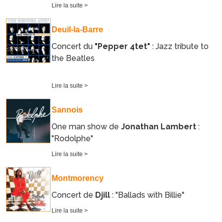
Lire la suite >
Deuil-la-Barre
Concert du
"Pepper 4tet"
: Jazz tribute to
the Beatles
Lire la suite >
Sannois
One man show de
Jonathan Lambert
:
"Rodolphe"
Lire la suite >
Montmorency
Concert de
Djill
: "Ballads with Billie"
Lire la suite >