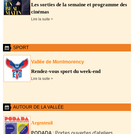
Les sorties de la semaine et programme des
cinémas
Lire la suite >
SPORT
Vallée de Montmorency
Rendez-vous sport du week-end
Lire la suite >
AUTOUR DE LA VALLÉE
Argenteuil
PODADA
: Portes ouvertes d'ateliers