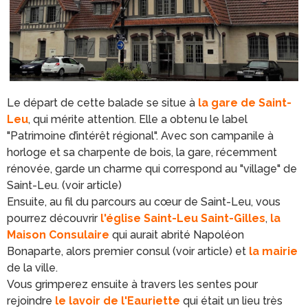
Le départ de cette balade se situe à
la gare de Saint-
Leu
, qui mérite attention. Elle a obtenu le label
"Patrimoine d’intérêt régional". Avec son campanile à
horloge et sa charpente de bois, la gare, récemment
rénovée, garde un charme qui correspond au "village" de
Saint-Leu. (voir article)
Ensuite, au fil du parcours au cœur de Saint-Leu, vous
pourrez découvrir
l'église Saint-Leu Saint-Gilles
,
la
Maison Consulaire
qui aurait abrité Napoléon
Bonaparte, alors premier consul (voir article) et
la mairie
de la ville.
Vous grimperez ensuite à travers les sentes pour
rejoindre
le lavoir de l'Eauriette
qui était un lieu très