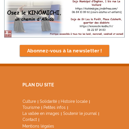
Abonnez-vous à la newsletter !
PLAN DU SITE
Culture
Solidarité
Histoire locale
Tourisme
Petites infos
La vallée en images
Soutenir le journal
Contact
Mentions légales