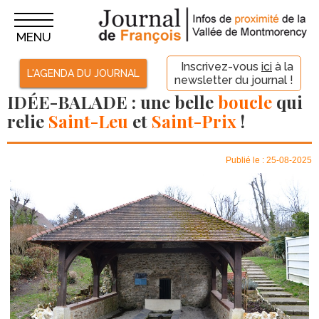
MENU
Inscrivez-vous
ici
à la
L'AGENDA DU JOURNAL
newsletter du journal !
IDÉE-BALADE
: une belle
boucle
qui
relie
Saint-Leu
et
Saint-Prix
!
Publié le : 25-08-2025