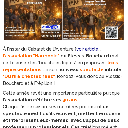
À l’instar du Cabaret de l’Aventure (
voir article
),
l’association "Harmonie"
du Plessis-Bouchard
met
cette année les "bouchées triples" en proposant
trois
représentations
de son
nouveau
spectacle
intitulé :
"Du rififi chez les fées"
. Rendez-vous donc au Plessis-
Bouchard et à Frépillon !
Cette année revêt une importance particulière puisque
l’association célèbre ses
30 ans.
Chaque fin de saison, ses membres proposent
un
spectacle inédit qu'ils écrivent, mettent en scène
et interprètent eux-mêmes, avec l'appui de deux
professeurs professionnels.
Ces créations mêlent