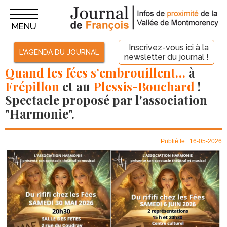
MENU
Inscrivez-vous
ici
à la
L'AGENDA DU JOURNAL
newsletter du journal !
Quand les fées s’embrouillent
…
à
Frépillon
et au
Plessis-Bouchard
!
Spectacle proposé par l'association
"Harmonie".
Publié le : 16-05-2026