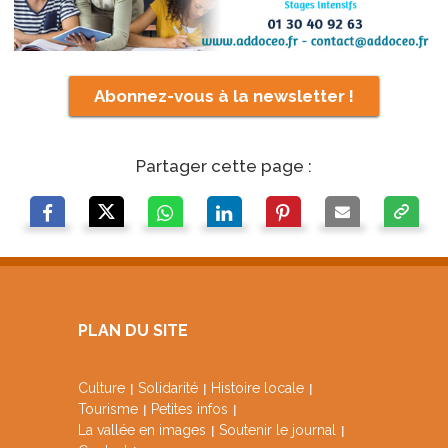
Abonnez-vous à la newsletter !
Partager cette page :
PLAN DU SITE
Culture
Solidarité
Histoire locale
Tourisme
Petites infos
La vallée en images
Soutenir le journal