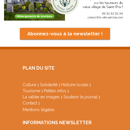
Abonnez-vous à la newsletter !
PLAN DU SITE
Culture
Solidarité
Histoire locale
Tourisme
Petites infos
La vallée en images
Soutenir le journal
Contact
Mentions légales
INFORMATIONS NEWSLETTER