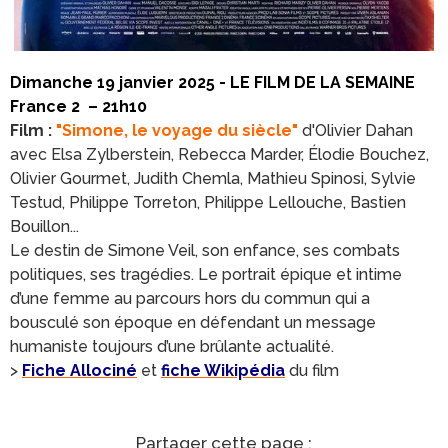
Dimanche 19 janvier 2025 -
LE FILM DE LA SEMAINE
France 2 – 21h10
Film :
"Simone, le voyage du siècle"
d'Olivier Dahan
avec Elsa Zylberstein, Rebecca Marder, Élodie Bouchez,
Olivier Gourmet, Judith Chemla, Mathieu Spinosi, Sylvie
Testud, Philippe Torreton, Philippe Lellouche, Bastien
Bouillon...
Le destin de Simone Veil, son enfance, ses combats
politiques, ses tragédies. Le portrait épique et intime
d’une femme au parcours hors du commun qui a
bousculé son époque en défendant un message
humaniste toujours d’une brûlante actualité.
>
Fiche Allociné
et
fiche Wikipédia
du film
Partager cette page :