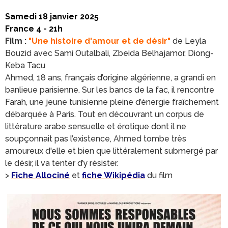
Samedi 18 janvier 2025
France 4 - 21h
Film :
"Une histoire d'amour et de désir"
de Leyla
Bouzid avec Sami Outalbali, Zbeida Belhajamor, Diong-
Keba Tacu
Ahmed, 18 ans, français d’origine algérienne, a grandi en
banlieue parisienne. Sur les bancs de la fac, il rencontre
Farah, une jeune tunisienne pleine d’énergie fraîchement
débarquée à Paris. Tout en découvrant un corpus de
littérature arabe sensuelle et érotique dont il ne
soupçonnait pas l’existence, Ahmed tombe très
amoureux d'elle et bien que littéralement submergé par
le désir, il va tenter d’y résister.
>
Fiche Allociné
et
fiche Wikipédia
du film