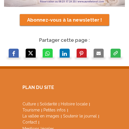
Abonnez-vous à la newsletter !
Partager cette page :
PLAN DU SITE
Culture
Solidarité
Histoire locale
Tourisme
Petites infos
La vallée en images
Soutenir le journal
Contact
Mentions légales