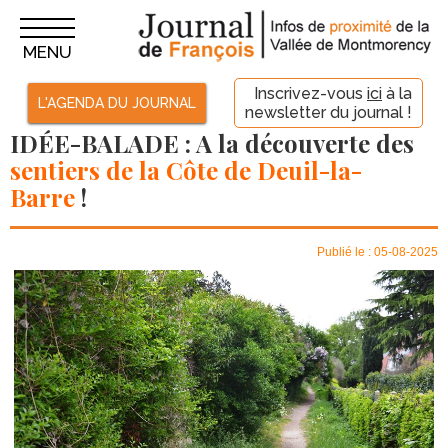
MENU
Inscrivez-vous
ici
à la
L'AGENDA DU JOURNAL
newsletter du journal !
IDÉE-BALADE : A la découverte des
sentiers de la Côte de Deuil-la-
Barre
!
Publié le : 05-08-2025