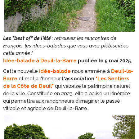
Les "best of" de l'été
: retrouvez les rencontres de
François, les idées-balades que vous avez plébiscitées
cette année !
Idée-balade à Deuil-la-Barre
publiée le 5 mai 2025.
Cette nouvelle
idée-balade
nous emmène à
Deuil-la-
Barre
et met à l'honneur
l'association
"Les Sentiers
de la Côte de Deuil"
qui valorise le patrimoine naturel
de la ville. Constituée en 2023, elle a balisé un itinéraire
qui permettra aux randonneurs d'imaginer le passé
viticole et agricole de Deuil-la-Barre.