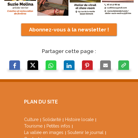
Abonnez-vous à la newsletter !
Partager cette page :
PLAN DU SITE
Culture
Solidarité
Histoire locale
Tourisme
Petites infos
La vallée en images
Soutenir le journal