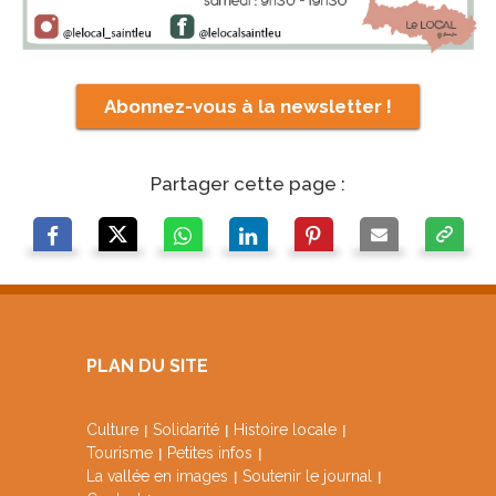
Abonnez-vous à la newsletter !
Partager cette page :
PLAN DU SITE
Culture
Solidarité
Histoire locale
Tourisme
Petites infos
La vallée en images
Soutenir le journal