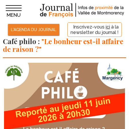
MENU
Inscrivez-vous
ici
à la
L'AGENDA DU JOURNAL
newsletter du journal !
Café philo :
"Le bonheur est-il affaire
de raison ?"