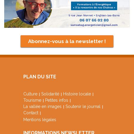
Abonnez-vous à la newsletter !
PLAN DU SITE
Culture
Solidarité
Histoire locale
Tourisme
Petites infos
La vallée en images
Soutenir le journal
Contact
Mentions légales
INFORMATIONS NEWSLETTER