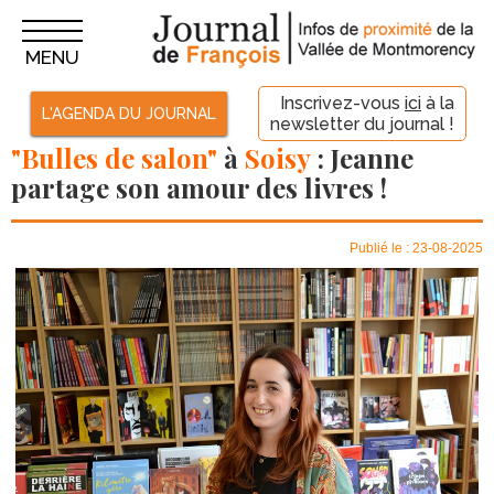
MENU
Inscrivez-vous
ici
à la
L'AGENDA DU JOURNAL
newsletter du journal !
"Bulles de salon"
à
Soisy
: Jeanne
partage son amour des livres !
Publié le : 23-08-2025