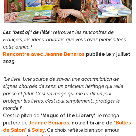
Les "best of" de l'été
: retrouvez les rencontres de
François, les idées-balades que vous avez plébiscitées
cette année !
Rencontre avec Jeanne Benaros
publiée le 7 juillet
2025.
"Le livre. Une source de savoir, une accumulation de
signes chargés de sens, un précieux héritage qui relie
passé et futur. C’est un mage qui me l’a dit un jour :
protéger les livres, c’est tout simplement… protéger le
monde !
”
C'est le pitch de
"Magus of the Library"
, le manga
préféré de
Jeanne Benaros
, notre libraire de
"Bulles
de Salon"
à
Soisy
. Ce choix reflète bien son amour